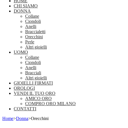
HOME
CHI SIAMO
DONNA
Collane
Ciondoli
Anelli
Braccialetti
Orecchini
Perle
Altri gioielli
UOMO
Collane
Ciondoli
Anelli
Bracciali
Altri gioielli
GIOIELLI FIRMATI
OROLOGI
VENDI IL TUO ORO
AMICO ORO
COMPRO ORO MILANO
CONTATTI
Home
>
Donna
>
Orecchini