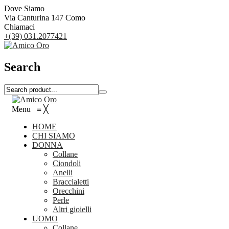
Dove Siamo
Via Canturina 147 Como
Chiamaci
+(39) 031.2077421
Search
Menu
≡
╳
HOME
CHI SIAMO
DONNA
Collane
Ciondoli
Anelli
Braccialetti
Orecchini
Perle
Altri gioielli
UOMO
Collane